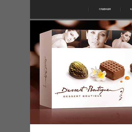
главная
к