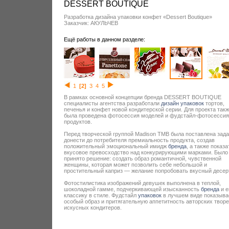
DESSERT BOUTIQUE
Разработка дизайна упаковки конфет «Dessert Boutique»
Заказчик: АКУЛЬЧЕВ
Ещё работы в данном разделе:
1
[2]
3
4
5
В рамках основной концепции бренда DESSERT BOUTIQUE
специалисты агентства разработали
дизайн упаковок
тортов,
печенья и конфет новой кондитерской серии. Для проекта так
была проведена фотосессия моделей и фудстайл-фотосессия
продуктов.
Перед творческой группой Madison TMB была поставлена зада
донести до потребителя премиальность продукта, создав
положительный эмоциональный имидж
бренда
, а также показа
вкусовое превосходство над конкурирующими марками. Было
принято решение: создать образ романтичной, чувственной
женщины, которая может позволить себе небольшой и
простительный каприз — желание попробовать вкусный десер
Фотостилистика изображений девушек выполнена в теплой,
шоколадной гамме, подчеркивающей изысканность
бренда
и е
классику в стиле. Фудстайл
упаковок
в лучшем виде показыва
особый образ и притягательную аппетитность авторских твор
искусных кондитеров.